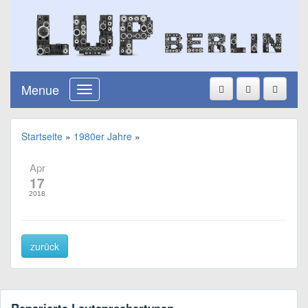
Menue
Startseite
»
1980er Jahre
»
Apr
17
2018
zurück
Reparierte Lautsprechertypen