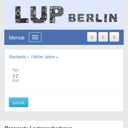
Menue
Startseite
»
1980er Jahre
»
Apr
17
2018
zurück
Reparierte Lautsprechertypen